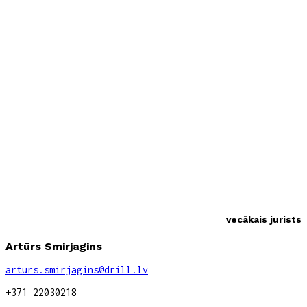
vecākais jurists
Artūrs Smirjagins
arturs.smirjagins@drill.lv
+371 22030218