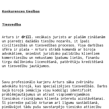
Konkurences tiesības
Tiesvedība
Arturs ir
drill.
vecākais jurists ar plašām zināšanām
un pieredzi dažādās tiesību nozarēs, it īpaši
civiltiesībās un tiesvedības procesos. Viņa darbības
sfēra ir plaša – Arturs strādā komandā ar biroja
advokātiem, sniedzot juridisko palīdzību klientiem
komerctiesību un nekustamo īpašumu lietās, finanšu
tirgu dalībnieku licencēšanā, patērētāju kreditēšanā
un tiesvedību jautājumos.
Savu profesionālo karjeru Arturs sāka zvērinātu
advokātu birojā, kas specializējies tiesvedībās. Darbs
šajā birojā iemācīja viņu kodolīgi identificēt
problēmjautājumus un atrast vispiemērojamākos
tiesiskos risinājumus klienta interešu aizstāvēšanai.
Šī pieredze palīdz Arturam arī līgumu sastādīšanā,
piedāvājot tādu pušu savstarpējo tiesisko attiecību