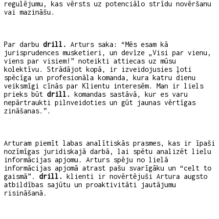
regulējumu, kas vērsts uz potenciālo strīdu novēršanu
vai mazināšu.
Par darbu
drill.
Arturs saka: “Mēs esam kā
jurisprudences musketieri, un devīze „Visi par vienu,
viens par visiem!” noteikti attiecas uz mūsu
kolektīvu. Strādājot kopā, ir izveidojusies ļoti
spēcīga un profesionāla komanda, kura katru dienu
veiksmīgi cīnās par Klientu interesēm. Man ir liels
prieks būt
drill.
komandas sastāvā, kur es varu
nepārtraukti pilnveidoties un gūt jaunas vērtīgas
zināšanas.”.
Arturam piemīt labas analītiskās prasmes, kas ir īpaši
nozīmīgas juridiskajā darbā, lai spētu analizēt lielu
informācijas apjomu. Arturs spēju no lielā
informācijas apjomā atrast pašu svarīgāku un “celt to
gaismā”.
drill.
klienti ir novērtējuši Artura augsto
atbildības sajūtu un proaktivitāti jautājumu
risināšanā.