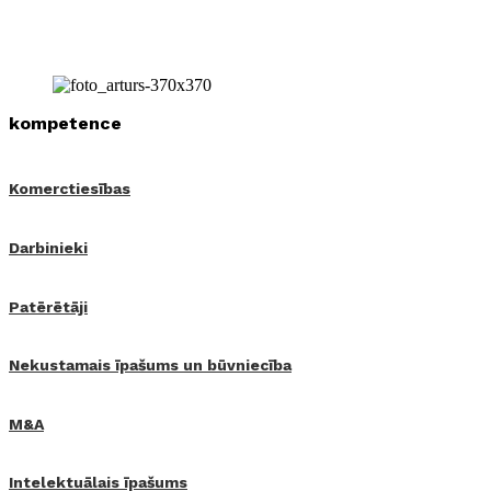
kompetence
Komerctiesības
Darbinieki
Patērētāji
Nekustamais īpašums un būvniecība
M&A
Intelektuālais īpašums