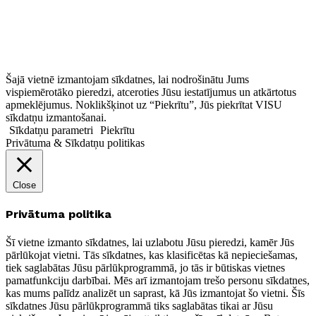
Šajā vietnē izmantojam sīkdatnes, lai nodrošinātu Jums
vispiemērotāko pieredzi, atceroties Jūsu iestatījumus un atkārtotus
apmeklējumus. Noklikšķinot uz “Piekrītu”, Jūs piekrītat VISU
sīkdatņu izmantošanai.
Sīkdatņu parametri
Piekrītu
Privātuma & Sīkdatņu politikas
Close
Privātuma politika
Šī vietne izmanto sīkdatnes, lai uzlabotu Jūsu pieredzi, kamēr Jūs
pārlūkojat vietni. Tās sīkdatnes, kas klasificētas kā nepieciešamas,
tiek saglabātas Jūsu pārlūkprogrammā, jo tās ir būtiskas vietnes
pamatfunkciju darbībai. Mēs arī izmantojam trešo personu sīkdatnes,
kas mums palīdz analizēt un saprast, kā Jūs izmantojat šo vietni. Šīs
sīkdatnes Jūsu pārlūkprogrammā tiks saglabātas tikai ar Jūsu