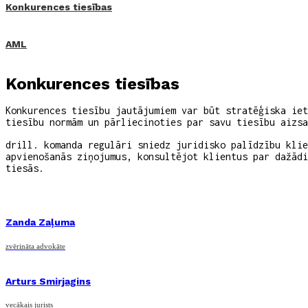
Konkurences tiesības
AML
Konkurences tiesības
Konkurences tiesību jautājumiem var būt stratēģiska iet
tiesību normām un pārliecinoties par savu tiesību aizsa
drill. komanda regulāri sniedz juridisko palīdzību klie
apvienošanās ziņojumus, konsultējot klientus par dažādi
tiesās.
Zanda Zaļuma
zvērināta advokāte
Arturs Smirjagins
vecākais jurists