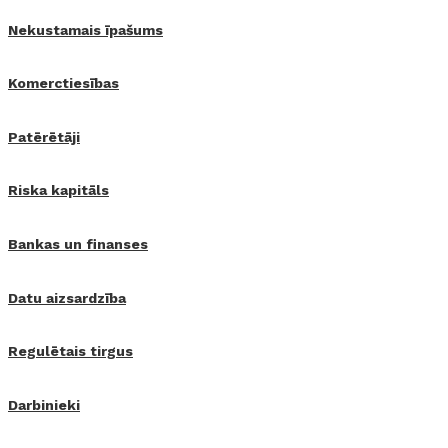
Nekustamais īpašums
Komerctiesības
Patērētāji
Riska kapitāls
Bankas un finanses
Datu aizsardzība
Regulētais tirgus
Darbinieki