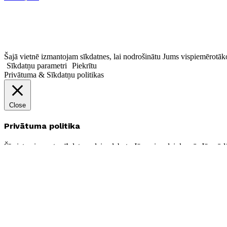
Šajā vietnē izmantojam sīkdatnes, lai nodrošinātu Jums vispiemērotāko
Sīkdatņu parametri
Piekrītu
Privātuma & Sīkdatņu politikas
Close
Privātuma politika
Šī vietne izmanto sīkdatnes, lai uzlabotu Jūsu pieredzi, kamēr Jūs pārl
darbībai. Mēs arī izmantojam trešo personu sīkdatnes, kas mums palīdz 
iespēja atteikties no šīm sīkdatnēm. Bet atteikšanās no dažām no šīm 
Nepieciešamās sīkdatnes
Nepieciešamās sīkdatnes
Always Enabled
Nepieciešamās sīkdatnes ir absolūti nepieciešamas vietnes pareizai dar
personisku informāciju.
Nevajadzīgās sīkdatnes