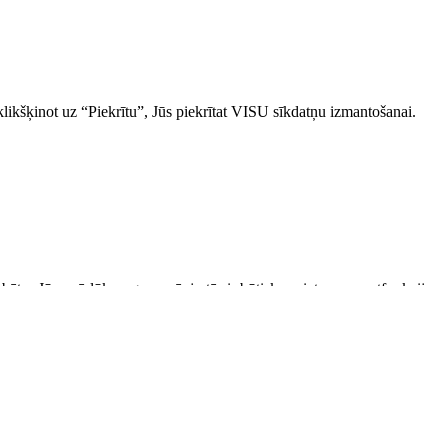
likšķinot uz “Piekrītu”, Jūs piekrītat VISU sīkdatņu izmantošanai.
glabātas Jūsu pārlūkprogrammā, jo tās ir būtiskas vietnes pamatfunkciju
ūkprogrammā tiks saglabātas tikai ar Jūsu piekrišanu. Jums ir arī
s pamatfunkcijas un drošības elementus. Šīs sīkdatnes nesaglabā nekādu