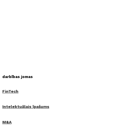
darbības jomas
FinTech
Intelektuālais īpašums
M&A