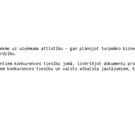
ekme uz uzņēmuma attīstību – gan plānojot turpmāko bizne
rdzību.
ntiem konkurences tiesību jomā, izvērtējot dokumentu pr
em konkurences tiesību un valsts atbalsta jautājumiem, 