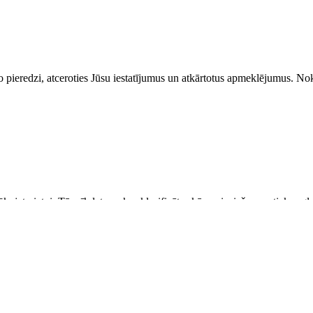
 pieredzi, atceroties Jūsu iestatījumus un atkārtotus apmeklējumus. Nok
ūkojat vietni. Tās sīkdatnes, kas klasificētas kā nepieciešamas, tiek sa
analizēt un saprast, kā Jūs izmantojat šo vietni. Šīs sīkdatnes Jūsu pārl
sīkdatnēm var ietekmēt Jūsu pārlūkošanas pieredzi.
bībai. Šajā kategorijā ietilpst tikai tās sīkdatnes, kas nodrošina vietne