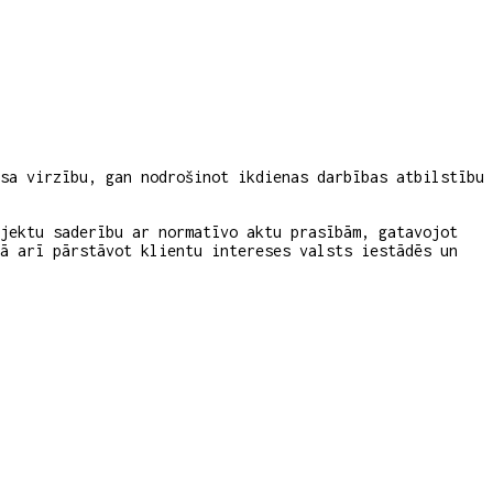
sa virzību, gan nodrošinot ikdienas darbības atbilstību
ojektu saderību ar normatīvo aktu prasībām, gatavojot
kā arī pārstāvot klientu intereses valsts iestādēs un